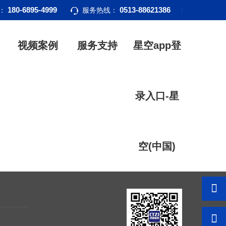
180-6895-4999
0513-88621386
话：
服务热线：
视频案例
服务支持
星空app登
录入口-星
空(中国)