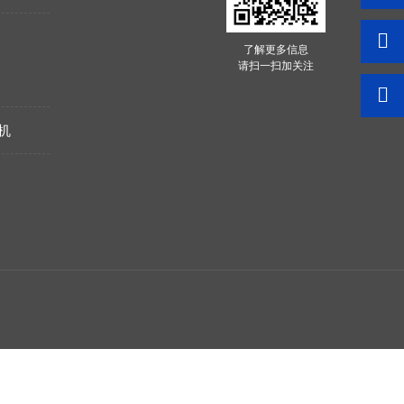
了解更多信息
请扫一扫加关注
机